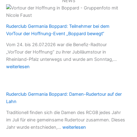
NEWS
Ruderclub Germania Boppard: Teilnehmer bei dem
VorTour der Hoffnung-Event „Boppard bewegt“
Vom 24. bis 26.07.2026 war die Benefiz-Radtour
„VorTour der Hoffnung“ zu ihrer Jubiläumstour in
Ruderclu
Rheinland-Pfalz unterwegs und wurde am Sonntag,…
Germani
weiterlesen
Boppard:
Teilnehm
bei
Ruderclub Germania Boppard: Damen-Rudertour auf der
dem
Lahn
VorTour
der
Traditionell finden sich die Damen des RCGB jedes Jahr
Hoffnun
im Juli für eine gemeinsame Rudertour zusammen. Dieses
Event
Ruderclub
Jahr wurde entschieden,…
weiterlesen
„Boppar
Germania